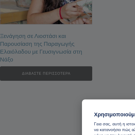
Ξενάγηση σε Λιοστάσι και
Παρουσίαση της Παραγωγής
Ελαιόλαδου με Γευσιγνωσία στη
Νάξο
ΔΙΑΒΆΣΤΕ ΠΕΡΙΣΣΌΤΕΡΑ
Χρησιμοποιούμ
Γεια σας, αυτή η ιστ
να κατανοήσει πώς α