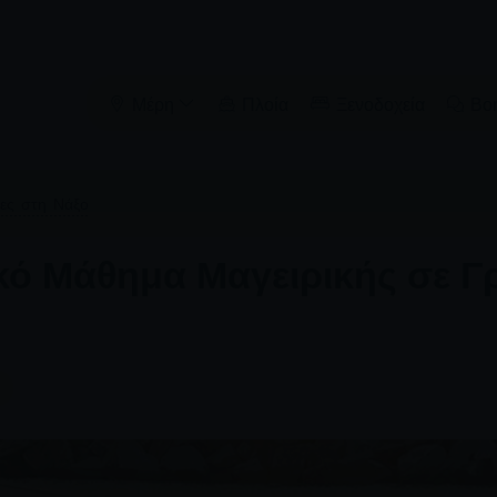
Μέρη
Πλοία
Ξενοδοχεία
Βο
τες στη Νάξο
κό Μάθημα Μαγειρικής σε Γ