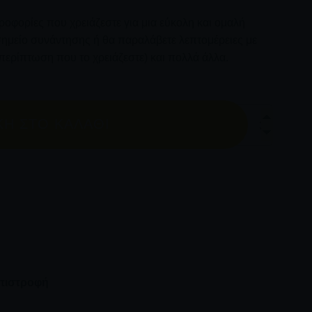
ηροφορίες που χρειάζεστε για μια εύκολη και ομαλή
ο σημείο συνάντησης ή θα παραλάβετε λεπτομέρειες με
περίπτωση που το χρειάζεστε) και πολλά άλλα.
σε Γραφικό Τυροκομείο στη Νάξο ποσότητα
Η ΣΤΟ ΚΑΛΆΘΙ
επιστροφή