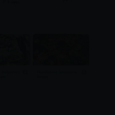
5 ώρες
 διαδραστική
Παραδοσιακό Ξυλόφουρνα
ιρία
Φαγητό