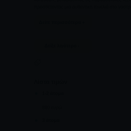
προσθέτοντας μια αυθεντική πινελιά στο γαστρ
Δείτε περισσότερα +
Μετά τη συνεδρία μαγειρέματος, όλοι θα συγκε
Δείξε λιγότερο -
χαλαρώσουν και να αφεθούν στο πλούσιο γλέντι
εμπειρία με σπιτικά επιδόρπια και ντόπιο κρασ
στην ήρεμη ομορφιά του χώρου της φάρμας.
Λίστα τιμών
1-2 άτομα
880 ευρώ
3 άτομα