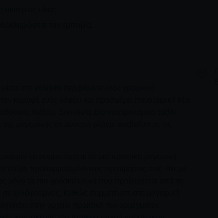
σκιά μιας ελιάς.
 ολοκληρώσετε την εμπειρία.
ς μέσα στο γαλήνιο περιβάλλον ενός γραφικού
στην κορυφή ενός λόφου και προσφέρει πανοραμική θέα
οδυτικής Νάξου. Ξεκινήστε ένα γαστρονομικό ταξίδι
της μαγειρικής σε ανοιχτή φλόγα, ανεβάζοντας τις
 ευκαιρία να συμμετάσχετε σε μια πρακτική μαγειρική
ό γεύμα προσαρμοσμένο στις προτιμήσεις σας, είτε με
ας μόνο τα πιο φρέσκα υλικά που προέρχονται από τη
 σε ξυλόφουρνος. Καθώς συμμετέχετε στη μαγειρική
θοδηγήσει στην αρχαία πρακτική του αρμέγματος
νικές κατασκευής του τοπικού τυριού «αρσενικό»,