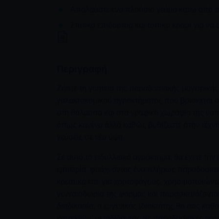
Απολαύστε ένα πλούσιο γεύμα κάτω από τη 
Σπιτικά επιδόρπια και τοπικό κρασί για να
Περιγραφή
Ζήστε τη γοητεία της παραδοσιακής μαγειρική
γαλακτοκομικού αγροκτήματος που βρίσκεται 
στη θάλασσα και στα γραφικά χωράφια της νοτι
όπως κανένα άλλο καθώς βυθίζεστε στην τέχνη 
γεύσεις σε νέα ύψη.
Σε αυτό το ειδυλλιακό αγρόκτημα, θα έχετε την
εμπειρία, φτιάχνοντας ένα πλήρως παραδοσιακ
κρεατικά είτε για χορτοφάγους, χρησιμοποιώντ
γενναιοδωρία της φάρμας και παρασκευάζονται
διαδικασία, ο ευγενικός ιδιοκτήτης θα σας κα
κατσικιών, μεταδίδοντας τις παραδοσιακές τεχ