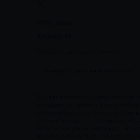
απολαύσετε το γεύμα σας ενώ πλέετε. Είτε γιορ
πολυτελή απόδραση
, και τα δύο σκάφη προσ
αξέχαστες αναμνήσεις στα νερά της Σαντορίνης
Λίστα τιμών
Azimut 42
Διάκριση "Luxury yacht of the world"
Το Azimut 42 προσφέρει 13 μέτρα άνεσης με ε
λεπτομέρειες που κάνουν τη διαφορά. Διαθέτ
ξαπλώστρα στην πλώρη. Κοντά στην πλώρη κον
καθιστικό εξοπλισμένο με μαξιλάρια για χαλάρω
παρακολούθηση του ηλιοβασιλέματος. Το πιλοτή
μεγάλα και άνετα καθίσματα. Ένα ευχάριστο μέ