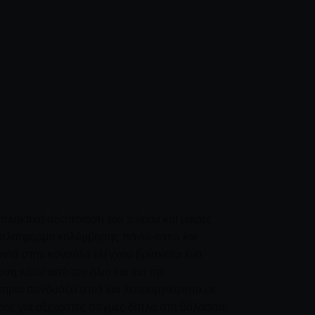
τάζετε μια
ειδική περίσταση
είτε απλώς αναζητάτε μια
φέρουν το τέλειο σκηνικό για να δημιουργήσετε
.
κπληκτική αξιοποίηση του χώρου και μικρές
ει πλατφόρμα κολύμβησης πάνω-κάτω και
τά στην κονσόλα ελέγχου βρίσκεται ένα
ση κάτω από τον ήλιο και για την
ριο συνδυάζει στυλ και λειτουργικότητα με
ρος για αξέχαστες στιγμές δίπλα στη θάλασσα.