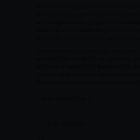
Απολαύστε την εκπληκτική θέα της ηφαιστειακή
ιδιωτικού σκάφους. Επιλέξτε να εξερευνήσετε 
των συναρπαστικών χρωμάτων του ηλιοβα
Azimut 42
και το
Cranchi 43
, αυτή η εμπειρία
στυλ
καθώς πλέετε κατά μήκος της εντυπωσιακ
Κατά τη διάρκεια της κρουαζιέρας, θα έχετε τη
και μοναδικές τοποθεσίες
της Σαντορίνης, ό
Βουνό
και τα
ηφαιστειακά θερμά λουτρά
. Βο
παραλίες και απολαύστε την ήρεμη ατμόσφαιρ
ιδιωτικότητα και την αποκλειστικότητα του σκά
Δείτε περισσότερα +
Απολαύστε μια ποικιλία από εκλεκτά ελληνικά 
Δείξε λιγότερο -
δείπνου σε μια παραδοσιακή ταβέρνα στην
Θη
θέα. Αντίθετα, το
Cranchi 43
σερβίρει ένα νόστ