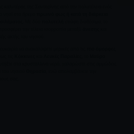
ς καλντέρας της Σαντορίνης από την πολυτέλεια ενός
το νησί στο ήρεμο
πρωινό φως ή κατά τη διάρκεια
σιλέματος
. Με δύο
πολυτελή
σκάφη διαθέσιμα, το
 προσφέρει την τέλεια ισορροπία μεταξύ
άνεσης
και
ής ακτής του νησιού.
ν ευκαιρία να ανακαλύψετε μερικές από τις
πιο όμορφες
πως τις
Κόκκινες
και
Λευκές Παραλίες
, το
Μαύρο
υτήξτε στα κρυστάλλινα νερά, χαλαρώστε στις αμμώδεις
α του νησιού
Θηρασία
, ενώ απολαμβάνετε την
φους σας.
πιάτα. Το
Azimut 42
προσφέρει μια ειδική εμπειρία
ρασία
, όπου μπορείτε να απολαύσετε το γεύμα σας με
ιμο γεύμα απευθείας στο σκάφος, επιτρέποντάς σας να