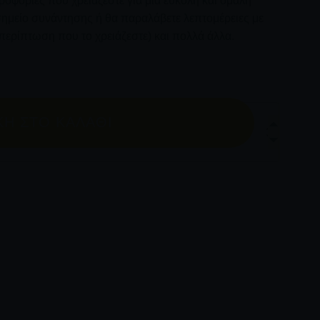
ηροφορίες που χρειάζεστε για μια εύκολη και ομαλή
ο σημείο συνάντησης ή θα παραλάβετε λεπτομέρειες με
περίπτωση που το χρειάζεστε) και πολλά άλλα.
άξο με Έμπειρο Συνοδό Βουνού σε Μικρά Γκρουπ
Η ΣΤΟ ΚΑΛΆΘΙ