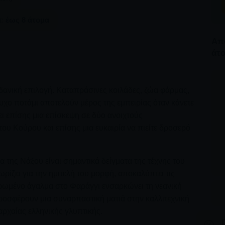
π:
έως 8 άτομα
Από
άτ
 ιδανική επιλογή. Καταπράσινες κοιλάδες, ζώα φάρμας,
συχο ποτάμι αποτελούν μέρος της εμπειρίας όταν κάνετε
ι επίσης μια επίσκεψη σε δύο ανοιχτούς
ου Κούρου και επίσης μια ευκαιρία να πιείτε δροσερό
της Νάξου είναι σημαντικά δείγματα της τέχνης του
ρίζει για την ημιτελή του μορφή, αποκαλύπτει τις
ηρωμένο άγαλμα στο Φαράγγι ενσαρκώνει τη νεανική
ροσφέρουν μια συναρπαστική ματιά στην καλλιτεχνική
αρχαίας ελληνικής γλυπτικής.