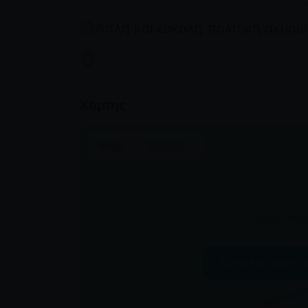
Απλή και εύκολη πολιτική ακύρ
Χαμηλή περίοδος - Απρίλιος, Μάιος, Σεπτ
επιστροφή χρημάτων για ακυρώσεις που γί
επιστροφή 50% για ακυρώσεις που γίνονται
Χάρτης
καμία επιστροφή για ακυρώσεις που γίνοντ
εκδρομή, για μη εμφάνιση ή αν η ξενάγηση
Υψηλή περίοδος - Ιούλιος, Αύγουστος: Πρ
ακυρώσεις που γίνονται τουλάχιστον μία ε
ακυρώσεις που γίνονται μεταξύ 48 ωρών κα
επιστροφή για ακυρώσεις που γίνονται λιγ
εμφάνιση ή αν η ξενάγηση δεν ολοκληρωθεί
Η αλλαγή της ημερομηνίας της κράτησης εξ
εγγυηθεί. Οι τιμές ενδέχεται επίσης να δια
Η φράση «Δωρεάν ακύρωση» σημαίνει ότι 
Κάντε κλικ για να
επεξεργασία επιστροφής ή ακύρωσης.