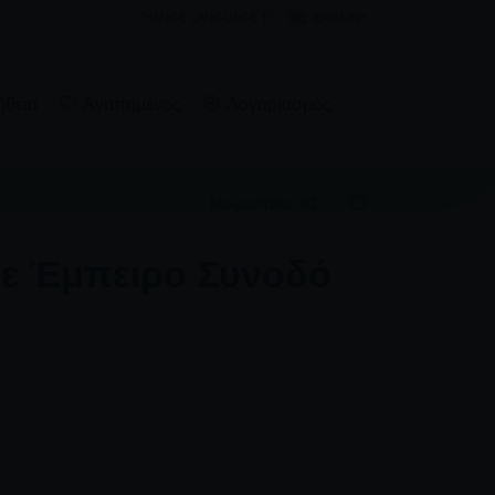
CHANGE LANGUAGE TO:
ENGLISH
ήθεια
Αγαπημένος
Λογαριασμός
Μοιραστείτε
με Έμπειρο Συνοδό