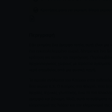
Κρατήσεις μόνο για γκρουπ. Μικρά γκρου
Περιγραφή
Εάν εκτιμάτε ένα όμορφο τοπίο, αυτή είναι μια
ένα εγκαταλελειμμένο χωριό, δέντρα και ένα ή
κράτηση για αυτήν την περιήγηση. Περιλαμβάνε
αρχαιολογικούς χώρους με τεράστια αγάλματα τ
νερό απευθείας από μια φυσική πηγή.
Τα αρχαία αγάλματα του Κούρου στην ενδοχώρα 
6ου αιώνα π.Χ. Ο Κούρος στο Φλεριό, που ξεχω
αρχαίες τεχνικές γλυπτικής, ενώ το πιο ολοκλ
ομορφιά και δύναμη. Μαζί, αυτά τα αγάλματα π
κληρονομιά της Νάξου και την κληρονομιά της 