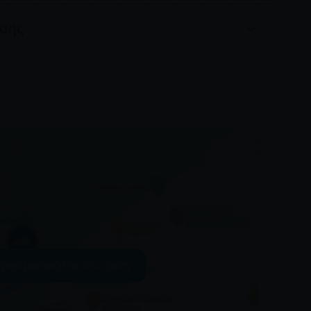
ωσης
έμβριος και Οκτώβριος: Προσφέρεται πλήρης
νονται τουλάχιστον 48 ώρες πριν την ξενάγηση,
 μεταξύ 24 και 48 ωρών πριν την ξενάγηση, και
αι σε διάστημα μικρότερο από 24 ώρες πριν την
 δεν ολοκληρωθεί με επιθυμία του πελάτη.
οσφέρεται πλήρης επιστροφή χρημάτων για
βδομάδα πριν την ξενάγηση, επιστροφή 50% για
ι 6 ημερών πριν την ξενάγηση, και καμία
ότερο από 48 ώρες πριν την ξενάγηση, για μη
 με επιθυμία του πελάτη.
αρτάται από τη διαθεσιμότητα και δεν μπορεί να
φέρουν ανάλογα με την περίοδο.
δεν υπάρχει επιπλέον χρέωση από εμάς για την
 χρησιμοποιήσετε τον χάρτη