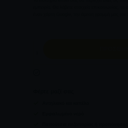
Το εισιτήριο email σας θα περιέχει όλες τις πλ
εμπειρία. Θα λάβετε στοιχεία επικοινωνίας, τ
έναν χάρτη Google, την άμεση γραμμή μας (σε 
Ακολουθήστε την Όχθη του Ποταμού στη Ν
ποσότητα
ΠΡΟΣΘΉΚ
Φέρτε μαζί σας
Αντηλιακό και καπέλο
Εμφιαλωμένο νερό
Παπούτσια πεζοπορίας ή προπόνησης