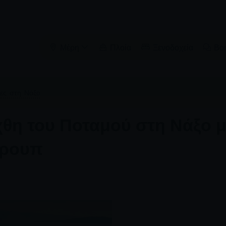
Μέρη
Πλοία
Ξενοδοχεία
Βο
τες στη Νάξο
θη του Ποταμού στη Νάξο 
κρουπ