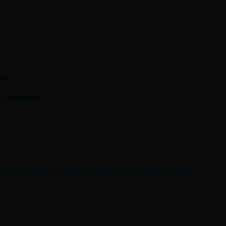
τικό
η διαδρομή
στροφή (από τη Χώρα Νάξου και τις περιοχές Άγιος