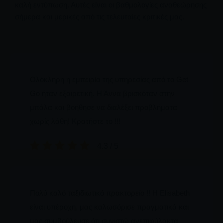
καλή εντύπωση. Αυτές είναι οι βαθμολογίες αναθεώρησης
σήμερα και μερικές από τις τελευταίες κριτικές μας.
Ολόκληρη η εμπειρία της υπηρεσίας από το Get
Go ήταν εξαιρετική. Η Άννα βρισκόταν στην
μπάλα και βοήθησε να διαλέξει προβλήματα
χωρίς λάθη! Κρατήστε το !!!
4.3 / 5
Πολύ καλό ταξιδιωτικό πρακτορείο !! Η Elisabeth
είναι υπέροχη, μας καλωσόρισε πραγματικά και
μας συμβούλευσε ότι συνιστώ ανεπιφύλακτα