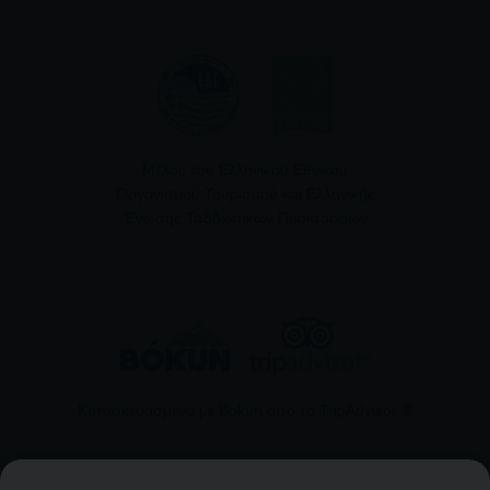
Μέλος του Ελληνικού Εθνικού
Οργανισμού Τουρισμού και Ελληνικής
Ένωσης Ταξιδιωτικών Πρακτορείων
Κατασκευασμένο με Bokun από το TripAdvisor ®