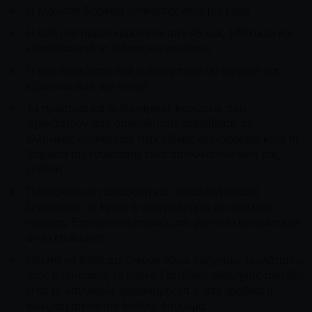
Η ελάχιστη διάρκεια ενοικίασης είναι μία μέρα
Η τιμή ανά ημέρα κυμαίνεται από 45 έως 180 ευρώ και
εξαρτάται από το διάστημα ενοικίασης
Η τιμή ενοικίασης ανά ημέρα μπορεί να διαφέρει και
εξαρτάται από την εποχή
Τα πρόστιμα και οι διοικητικές κυρώσεις που
προκύπτουν από οποιαδήποτε παραβίαση της
ελληνικής νομοθεσίας περί οδικής κυκλοφορίας κατά τη
διάρκεια της ενοικίασης είναι αποκλειστικά δική σας
ευθύνη
Προσφέρουμε παράδοση και παραλαβή σε/από
ξενοδοχεία, το λιμάνι ή το αεροδρόμιο με επιπλέον
χρέωση. Επικοινωνήστε μαζί μας για να το κανονίσουμε
αν το επιθυμείτε
Πρέπει να διαθέτετε έγκυρη άδεια οδήγησης τουλάχιστον
τους τελευταίους 12 μήνες. Για άδειες οδήγησης που δεν
είναι με λατινικούς χαρακτήρες (π.χ. στα αραβικά ή
κινέζικα) απαιτείται διεθνές δίπλωμα