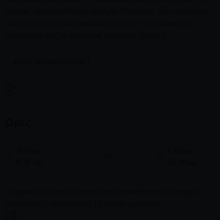
Χώρας, την Αγία Άννα ή τον Άγιο Προκόπιο. Εάν προτιμάτε,
μπορείτε επίσης να κανονίσετε να σας το φέρουμε στο
ξενοδοχείο σας με μια μικρή επιπλέον χρέωση.
Δείτε περισσότερα +
Συμπληρώστε τις απαραίτητες λεπτομέρειες στη φόρμα σε
αυτήν τη σελίδα όταν κάνετε την κράτησή σας, καθώς και το
Ωρες
μοντέλο που προτιμάτε.
Σημείωση: Η τιμή ενοικίασης ανά ημέρα μπορεί να
Ανοίγει:
Κλείνει:
διαφέρει και εξαρτάται από την εποχή.
8:30 πμ
10:30 μμ
Παρακαλούμε να βρίσκεστε στο προκαθορισμένο σημείο
συνάντησης τουλάχιστον 15 λεπτά νωρίτερα.