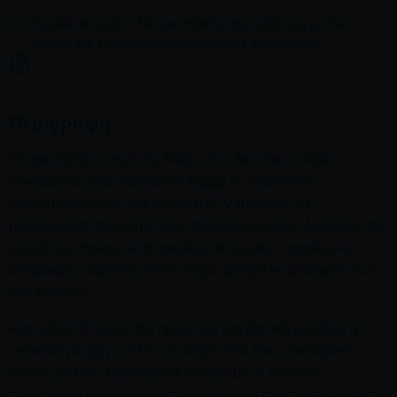
Κερδίστε χρόνο. Μετακινηθείτε πιο γρήγορα με ένα
buggy και πιο οικονομικά από ένα αυτοκίνητο
Περιγραφή
Εξερευνήστε το νησί της Νάξου στο δικό σας ρυθμό
νοικιάζοντας ένα τετράτροχο buggy ή "γουρούνα".
Χρησιμοποιώντας ένα buggy ή ATV μπορείτε να
μετακινηθείτε πέρα από τους πολυσύχναστους δρόμους στα
χωριά του νησιού, να ανακαλύψετε κρυφές παραλίες και
απόμακρες ταβέρνες. Κάθε όχημα μπορεί να μεταφέρει έως
δύο ενήλικες.
Από μόλις 50 ευρώ την ημέρα για ένα βασικό μοντέλο, η
ενοικίαση buggy ή ATV στη Νάξο είναι ένας οικονομικός
τρόπος για να εξερευνήσετε το νησί με το δικό σας
πρόγραμμα και ρυθμό. Η παραλαβή γίνεται στο κέντρο της