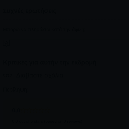
Συχνές ερωτήσεις
Μπορώ να πληρώσω κατά την άφιξη;
Δεν είναι δυνατόν να πληρώσετε κατά την άφιξη. Ο μόνος
τρόπος για να εξασφαλίσετε μια κράτηση είναι να κάνετε μια
προκράτηση.
Κριτικές για αυτήν την εκδρομή
Διαβάστε σχόλια
Περίληψη:
0,0
0,0 out of 5 stars (based on 0 reviews)