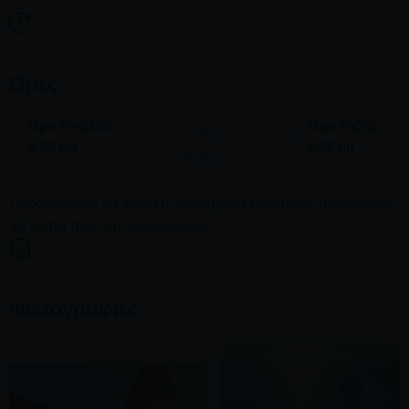
Βουτήξτε σε κρυστάλλινα νερά, κάντε snorkeling για να
ανακαλύψετε θαλάσσια θαύματα και απολαύστε μια μέρα
Ωρες
γεμάτη ιστιοπλοΐα, κολύμπι και εκπληκτικές θέες. Με
ευέλικτο δρομολόγιο, μπορείτε να επισκεφτείτε
Ωρα έναρξης:
Ώρα λήξης:
προστατευμένους όρμους και γραφικά νησιά με τον δικό σας
9:00 πμ
6:00 μμ
ρυθμό, εξασφαλίζοντας μια πραγματικά προσωπική
9 ώρες
εμπειρία.
Παρακαλούμε να φτάσετε στο σημείο εκκίνησης τουλάχιστον
15 λεπτά πριν την αναχώρηση
Φωτογραφίες