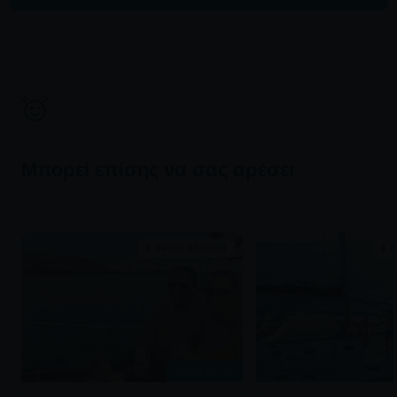
Μπορεί επίσης να σας αρέσει
ΆΜΕΣΗ ΚΡΆΤΗΣΗ
Ά
ΔΗΜΟΦΙΛΉΣ