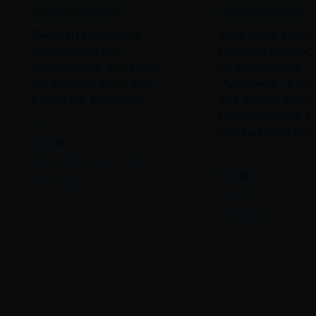
ΙΔΙΩΤΙΚΗ ΕΜΠΕΙΡΙΑ
ΙΔΙΩΤΙΚΗ ΕΜΠΕΙΡΙΑ
Ιδιωτική Ολοήμερη
Από Νάξο: Ολοή
Κρουαζιέρα για
Ιδιωτική Κρουαζι
Νεόνυμφους στη Νάξο.
το Ιστιοπλοϊκό
Με Φρέσκο Ψάρι στη
'Annabella'. Επι
Σχάρα και Σαμπάνια
τη Γαλάζια Λίμνη,
Παντερονήσια, τ
Από
τον Καλαντό κ.ά.
€1,190
Ανά ομάδα: έως και 2 άτομα
Από
€1,664
10 ώρες
Ανά άτομο
10 ώρες