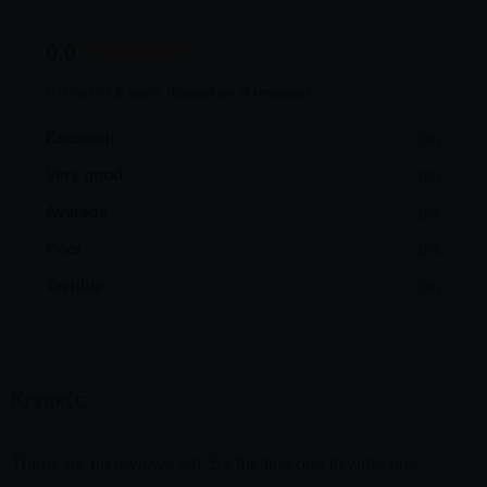
Ο διοργανωτής τουρισμού θα προσφέρει πάντα ένα
ισοδύναμο δρομολόγιο, λαμβάνοντας το ίδιο χρονικό
0,0
διάστημα και επισκέπτοντας εξίσου εντυπωσιακά μέρη (μόνο
εκείνα που δεν είναι τόσο επιρρεπείς σε κακές καιρικές
0,0 out of 5 stars (based on 0 reviews)
συνθήκες) και προσφέροντας
μια εξίσου ευχάριστη
Excellent
0%
εμπειρία που σίγουρα θα θησαυρούς.
Very good
0%
Average
0%
Poor
0%
Terrible
0%
Κριτικές:
There are no reviews yet. Be the first one to write one.