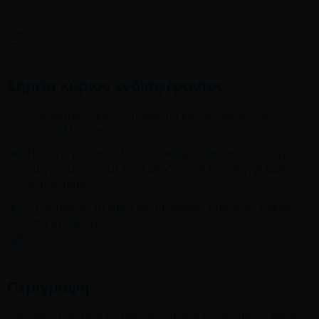
'Εχετε ερωτήσεις;
Σημεία κύριου ενδιαφέροντος
Κολυμπήστε, κάντε snorkeling και χαλαρώστε σε
κρυστάλλινα νερά
Πλεύστε με ένα πολυτελές σκάφος και απολαύστε μια
άψογη εμπειρία με την καθοδήγηση του επαγγελματία
πληρώματος
Εξερευνήστε τη Νάξο και τις Μικρές Κυκλάδες μακριά
από τα πλήθη
Περιγραφή
Ξεκινήστε μια αποκλειστική περιπέτεια μέσα από τις Μικρές