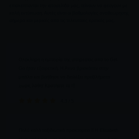
επισκέπτονται την ιστοσελίδα μας, τείνουν να φεύγουν με
καλή εντύπωση. Αυτές είναι οι βαθμολογίες αναθεώρησης
σήμερα και μερικές από τις τελευταίες κριτικές μας.
Ολόκληρη η εμπειρία της υπηρεσίας από το Get
Go ήταν εξαιρετική. Η Άννα βρισκόταν στην
μπάλα και βοήθησε να διαλέξει προβλήματα
χωρίς λάθη! Κρατήστε το !!!
4.3 / 5
Πολύ καλό ταξιδιωτικό πρακτορείο !! Η Elisabeth
είναι υπέροχη, μας καλωσόρισε πραγματικά και