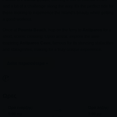
and a bit of a challenge along the way. It's the perfect ride for
those looking to experience the island's beauty while getting
a good workout.
Once at
Pounta Beach
, hop on the ferry to
Antiparos
for a
short, scenic crossing. Upon arrival, explore the awe-
inspiring
Antiparos Cave
, famous for its stunning stalactites
and stalagmites, making for a truly unique experience.
Δείτε περισσότερα +
After the cave, unwind with a leisurely picnic on a nearby
beach, enjoying fresh local snacks and swimming in the
Ωρες
crystal-clear waters. To wrap up your adventure, you'll have
free time to stroll around the charming streets of
Antiparos
,
Ωρα έναρξης:
Ώρα λήξης:
perfect for some shopping and soaking in the island's
9:00 πμ
3:00 μμ
relaxed vibe.
6 ώρες