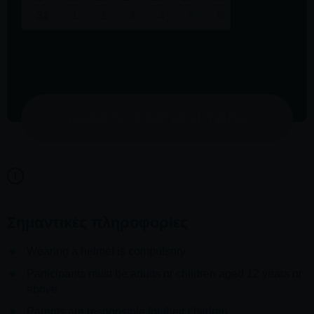
31
1
2
3
4
5
6
ΚΆΝΕΤΕ ΚΡΆΤΗΣΗ ΤΏΡΑ
Σημαντικές πληροφορίες
Wearing a helmet is compulsory
Participants must be adults or children aged 12 years or
above
Parents are responsible for their children