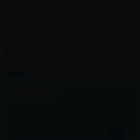
Beverages: Water, juice and local wine
The cost includes the ferry fares and the entrance fee
for the cave
Απλή και εύκολη πολιτική ακύρωσης
100% refund 10 days before the tour
50% refund 9 to 5 days before the tour
Χάρτης
No refund 4 to 0 days before the tour
Η αλλαγή της ημερομηνίας της κράτησης εξαρτάται από
τη διαθεσιμότητα και δεν μπορεί να εγγυηθεί. Οι τιμές
ενδέχεται επίσης να διαφέρουν ανάλογα με την περίοδο.
Η φράση «Δωρεάν ακύρωση» σημαίνει ότι δεν υπάρχει
επιπλέον χρέωση από εμάς για την επεξεργασία
επιστροφής ή ακύρωσης.