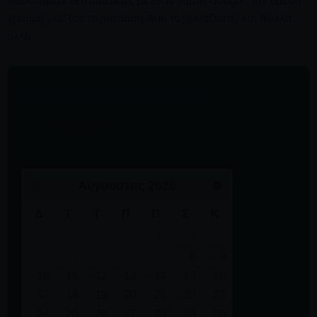
παραλάβετε λεπτομέρειες με έναν χάρτη Google, την άμεση
γραμμή μας (σε περίπτωση που το χρειάζεστε) και πολλά
άλλα.
Διαθεσιμότητα σε πραγματικό χρόνο
Αύγουστος
2026
Δ
Τ
Τ
Π
Π
Σ
Κ
27
28
29
30
31
1
2
3
4
5
6
7
8
9
10
11
12
13
14
15
16
17
18
19
20
21
22
23
24
25
26
27
28
29
30