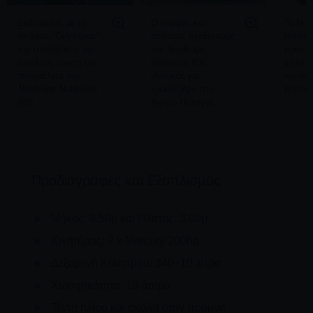
Σαλπάρετε με το
Ο κομψός και
Το Nor
σκάφος "Odysseus"
στιλάτος σχεδιασμός
Nobles
και απολαύστε την
του Nordkapp
προσφέ
απόλυτη άνεση και
Noblesse 830,
απόλυτ
πολυτέλεια του
ιδανικός για
και άνε
Nordkapp Noblesse
κρουαζιέρα στο
περιπέ
830
Αιγαίο Πέλαγος
Προδιαγραφές και Εξοπλισμός
Μήκος: 8.50μ και Πλάτος: 3.00μ
Κινητήρας: 2 x Mercury 200hp
Δεξαμενή Καυσίμου: 340+10 λίτρα
Χωρητικότητα: 10 άτομα
Τέντα ηλίου και σκάλα στην πρύμνη