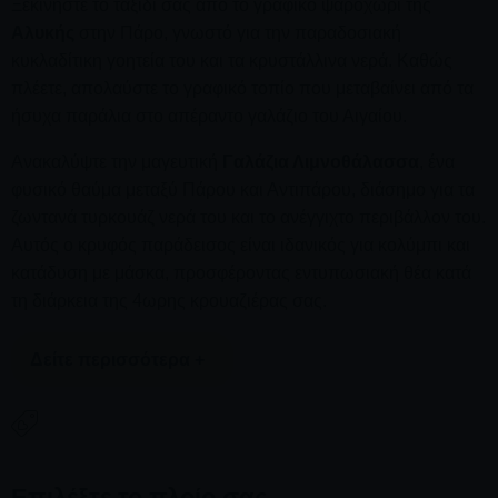
Ξεκινήστε το ταξίδι σας από το γραφικό ψαροχώρι της
Αλυκής
στην Πάρο, γνωστό για την παραδοσιακή
κυκλαδίτικη γοητεία του και τα κρυστάλλινα νερά. Καθώς
πλέετε, απολαύστε το γραφικό τοπίο που μεταβαίνει από τα
ήσυχα παράλια στο απέραντο γαλάζιο του Αιγαίου.
Ανακαλύψτε την μαγευτική
Γαλάζια Λιμνοθάλασσα
, ένα
φυσικό θαύμα μεταξύ Πάρου και Αντιπάρου, διάσημο για τα
ζωντανά τυρκουάζ νερά του και το ανέγγιχτο περιβάλλον του.
Αυτός ο κρυφός παράδεισος είναι ιδανικός για κολύμπι και
κατάδυση με μάσκα, προσφέροντας εντυπωσιακή θέα κατά
τη διάρκεια της 4ωρης κρουαζιέρας σας.
Δείτε περισσότερα +
Επισκεφθείτε τις ήσυχες ακτές της
Φανερωμένης
στην
Αντίπαρο, γνωστή για τις ασημένιες λευκές αμμουδιές και
Επιλέξτε το πλοίο σας
την ήρεμη ατμόσφαιρα. Αυτή η απομονωμένη παραλία