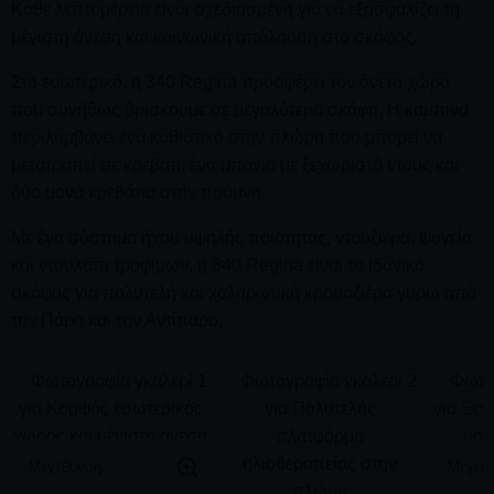
Κάθε λεπτομέρεια είναι σχεδιασμένη για να εξασφαλίζει τη
Ολοκληρώστε την κρουαζιέρα σας στις ειδυλλιακές
μέγιστη άνεση και κοινωνική απόλαυση στο σκάφος.
παραλίες του Δεσποτικού
, γνωστές για την ανέγγιχτη
ομορφιά και τις χρυσαφένιες αμμουδιές τους. Κάθε παραλία
Στο εσωτερικό, η 340 Regina προσφέρει τον άνετο χώρο
έχει τη δική της μοναδική γοητεία, προσφέροντας την τέλεια
που συνήθως βρίσκουμε σε μεγαλύτερα σκάφη. Η καμπίνα
ευκαιρία για χαλάρωση, κολύμπι και απόλαυση των ήρεμων
περιλαμβάνει ένα καθιστικό στην πλώρη που μπορεί να
τοπίων των ελληνικών νησιών κατά τη διάρκεια του 4ωρου
μετατραπεί σε κρεβάτι, ένα μπάνιο με ξεχωριστό ντους και
ταξιδιού σας.
δύο μονά κρεβάτια στην πρύμνη.
Με ένα σύστημα ήχου υψηλής ποιότητας, ντουζιέρα, ψυγεία
και ντουλάπι τροφίμων, η 340 Regina είναι το ιδανικό
σκάφος για πολυτελή και χαλαρωτική κρουαζιέρα γύρω από
την Πάρο και την Αντίπαρο.
Μεγέθυνση
Μεγέθ