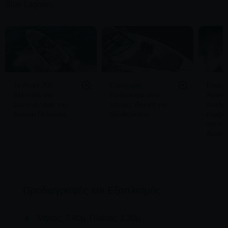
Blue Lagoon.
Το Avant 705
Ευρύχωρη
Εναέρι
πλέοντας στα
ξαπλώστρα στην
Avant 
ζωντανά νερά του
πλώρη, ιδανική για
αναδει
Αιγαίου Πελάγους
ηλιοθεραπεία
κομψό 
την ευ
διάταξ
Προδιαγραφές και Εξοπλισμός
Μήκος: 7,40μ. Πλάτος: 2,30μ.