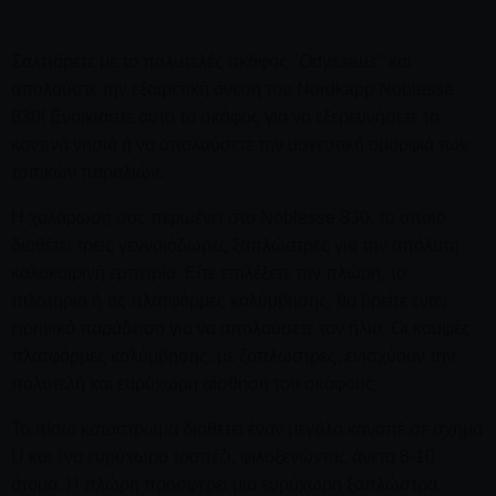
Σαλπάρετε με το πολυτελές σκάφος "Odysseus" και
απολαύστε την εξαιρετική άνεση του Nordkapp Noblesse
830! Ενοικιάστε αυτό το σκάφος για να εξερευνήσετε τα
κοντινά νησιά ή να απολαύσετε την μαγευτική ομορφιά των
τοπικών παραλιών.
Η χαλάρωση σας περιμένει στο Noblesse 830, το οποίο
διαθέτει τρεις γενναιόδωρες ξαπλώστρες για την απόλυτη
καλοκαιρινή εμπειρία. Είτε επιλέξετε την πλώρη, το
πιλοτήριο ή τις πλατφόρμες κολύμβησης, θα βρείτε έναν
ειρηνικό παράδεισο για να απολαύσετε τον ήλιο. Οι κομψές
πλατφόρμες κολύμβησης, με ξαπλώστρες, ενισχύουν την
πολυτελή και ευρύχωρη αίσθηση του σκάφους.
Το πίσω κατάστρωμα διαθέτει έναν μεγάλο καναπέ σε σχήμα
U και ένα ευρύχωρο τραπέζι, φιλοξενώντας άνετα 8-10
άτομα. Η πλώρη προσφέρει μια ευρύχωρη ξαπλώστρα,