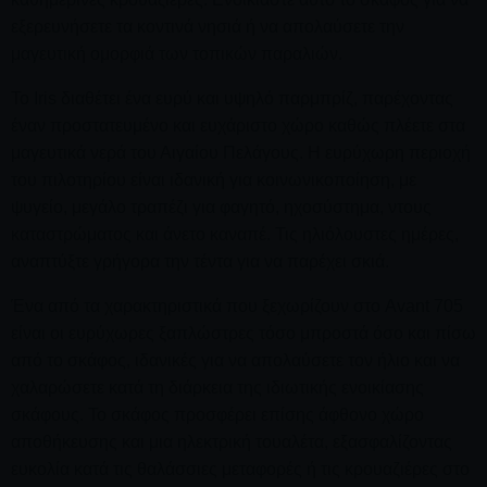
εξερευνήσετε τα κοντινά νησιά ή να απολαύσετε την
μαγευτική ομορφιά των τοπικών παραλιών.
Το Iris διαθέτει ένα ευρύ και υψηλό παρμπρίζ, παρέχοντας
έναν προστατευμένο και ευχάριστο χώρο καθώς πλέετε στα
μαγευτικά νερά του Αιγαίου Πελάγους. Η ευρύχωρη περιοχή
του πιλοτηρίου είναι ιδανική για κοινωνικοποίηση, με
ψυγείο, μεγάλο τραπέζι για φαγητό, ηχοσύστημα, ντους
καταστρώματος και άνετο καναπέ. Τις ηλιόλουστες ημέρες,
αναπτύξτε γρήγορα την τέντα για να παρέχει σκιά.
Ένα από τα χαρακτηριστικά που ξεχωρίζουν στο Avant 705
είναι οι ευρύχωρες ξαπλώστρες τόσο μπροστά όσο και πίσω
από το σκάφος, ιδανικές για να απολαύσετε τον ήλιο και να
χαλαρώσετε κατά τη διάρκεια της ιδιωτικής ενοικίασης
σκάφους. Το σκάφος προσφέρει επίσης άφθονο χώρο
αποθήκευσης και μια ηλεκτρική τουαλέτα, εξασφαλίζοντας
ευκολία κατά τις θαλάσσιες μεταφορές ή τις κρουαζιέρες στο