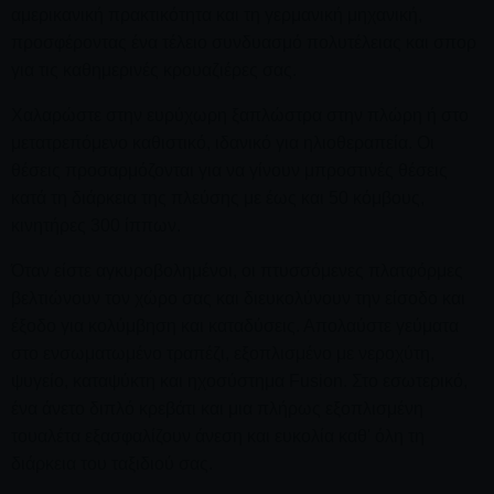
αμερικανική πρακτικότητα και τη γερμανική μηχανική,
προσφέροντας ένα τέλειο συνδυασμό πολυτέλειας και σπορ
για τις καθημερινές κρουαζιέρες σας.
Χαλαρώστε στην ευρύχωρη ξαπλώστρα στην πλώρη ή στο
μετατρεπόμενο καθιστικό, ιδανικό για ηλιοθεραπεία. Οι
θέσεις προσαρμόζονται για να γίνουν μπροστινές θέσεις
κατά τη διάρκεια της πλεύσης με έως και 50 κόμβους,
κινητήρες 300 ίππων.
Όταν είστε αγκυροβολημένοι, οι πτυσσόμενες πλατφόρμες
βελτιώνουν τον χώρο σας και διευκολύνουν την είσοδο και
έξοδο για κολύμβηση και καταδύσεις. Απολαύστε γεύματα
στο ενσωματωμένο τραπέζι, εξοπλισμένο με νεροχύτη,
ψυγείο, καταψύκτη και ηχοσύστημα Fusion. Στο εσωτερικό,
ένα άνετο διπλό κρεβάτι και μια πλήρως εξοπλισμένη
τουαλέτα εξασφαλίζουν άνεση και ευκολία καθ' όλη τη
διάρκεια του ταξιδιού σας.