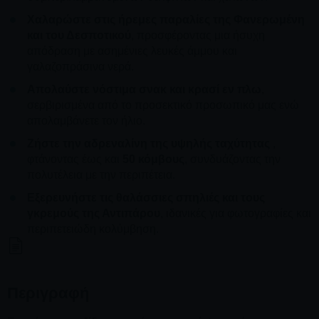
Χαλαρώστε στις ήρεμες παραλίες της Φανερωμένη
και του Δεσποτικού
, προσφέροντας μια ήσυχη
απόδραση με ασημένιες λευκές άμμου και
γαλαζοπράσινα νερά.
Απολαύστε νόστιμα σνακ και κρασί εν πλω
,
σερβιρισμένα από το προσεκτικό προσωπικό μας ενώ
απολαμβάνετε τον ήλιο.
Ζήστε την αδρεναλίνη της υψηλής ταχύτητας
,
φτάνοντας έως και
50 κόμβους
, συνδυάζοντας την
πολυτέλεια με την περιπέτεια.
Εξερευνήστε τις θαλάσσιες σπηλιές και τους
γκρεμούς της Αντιπάρου
, ιδανικές για φωτογραφίες και
περιπετειώδη κολύμβηση.
Περιγραφή