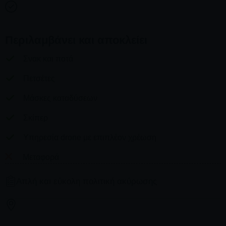
Περιλαμβάνει και αποκλείει
Σνακ και ποτά
Πετσέτες
Μάσκες καταδύσεων
Σκίπερ
Υπηρεσία drone με επιπλέον χρέωση
Μεταφορά
Απλή και εύκολη πολιτική ακύρωσης
Οι κρατήσεις μπορούν να ακυρωθούν ή να
τροποποιηθούν δωρεάν 2 εβδομάδες πριν, διαφορετικά