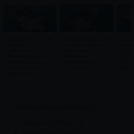
Ο κομψός και
Το Poseidon Saxdor
Εναέρι
μοντέρνος
320 GTO προσφέρει
αναδει
σχεδιασμός του
άνετους χώρους
πλήρη 
Poseidon Saxdor 320
καθιστικού και
σχεδια
GTO προσφέρει μια
ξαπλώστρες για
Poseid
πολυτελή εμπειρία
απόλυτη άνεση
GTO
κρουαζιέρας
Προδιαγραφές και Εξοπλισμός
Μήκος: 11,00μ. Πλάτος: 3,10μ
Κινητήρες: 2 x Mercury 300hp