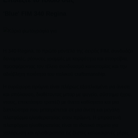
παρέχει μια ήρεμη απόδραση, ιδανική για να ξεφύγετε από
'Blue' FIM 340 Regina
τα πολυσύχναστα τουριστικά σημεία κατά την μισή ημέρα
περιπέτειάς σας.
Εξερευνήστε τις εντυπωσιακές
θαλάσσιες σπηλιές και
τους βράχους της Αντιπάρου
, διάσημες για τους
μοναδικούς τους σχηματισμούς και τα γεωλογικά θαύματα.
Η 340 Regina, το πρώτο μοντέλο της σειράς FIM, συνδυάζει
Αποτυπώστε εντυπωσιακές φωτογραφίες και, για τους
δυναμικές, ρέουσες γραμμές με κομψότητα και σπορτίβια,
τολμηρούς, κολυμπήστε στα κρυστάλλινα νερά ή πηδήξτε
προσφέροντας τον τέλειο συνδυασμό καινοτομίας και την
από τους βράχους κατά τη διάρκεια της 4ωρης περιήγησής
αδιάβλητη ποιότητα του ιταλικού craftsmanship.
σας.
Η ευρύχωρη πρύμνη είναι πλήρως εξοπλισμένη για άνεση
Επισκεφθείτε τον
και απόλαυση, διαθέτοντας μπαρ με ψυγείο, σύστημα ήχου,
Αρχαίο Ναό του Απόλλωνα
στο
Δεσποτικό. Αυτός ο αρχαιολογικός χώρος προσφέρει μια
ντους, επεκτάσιμο τραπέζι με άνετα καθίσματα και μια
ματιά στις παλαιότερες πολιτισμικές κληρονομιές των
ξαπλώστρα που μετατρέπεται σε μια άνετη και μεγάλη
Κυκλάδων, παρέχοντας μια εμπλουτισμένη εμπειρία για τους
πλατφόρμα ηλιοθεραπείας στην πρύμνη. Η μπροστινή
λάτρεις της ιστορίας, όλα μέσα στο χρονοδιάγραμμα της
πλατφόρμα ηλιοθεραπείας είναι το ιδανικό σημείο για
4ωρης κρουαζιέρας σας.
χαλάρωση και ηλιοθεραπεία τις ζεστές καλοκαιρινές μέρες.