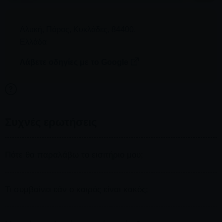
Αλυκή
,
Πάρος
,
Κυκλάδες
,
84400
,
Ελλάδα
Λάβετε οδηγίες με το Google
Συχνές ερωτήσεις
Πότε θα παραλάβω το εισιτήριο μου;
Θα σας επιβεβαιώσουμε τη διαθεσιμότητα
μέσα σε 1 ημέρα
Τι συμβαίνει εάν ο καιρός είναι κακός;
ή λιγότερο.
Μόλις εξασφαλίσουμε τη διαθεσιμότητα, θα σας
ζητήσουμε την πληρωμή με ένα ασφαλή σύνδεσμο που θα
Σε περίπτωση που ο καιρός είναι κακός και για την ασφάλειά
σας στείλουμε με μέιλ. Παρακαλούμε να ολοκληρώσετε την