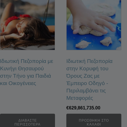
Ιδιωτική Πεζοπορία με
Ιδιωτική Πεζοπορία
Κυνήγι Θησαυρού
στην Κορυφή του
στην Τήνο για Παιδιά
Όρους Ζας με
και Οικογένειες
Έμπειρο Οδηγό -
Περιλαμβάνει τις
Μεταφορές
€
629,861,735.00
ΔΙΑΒΆΣΤΕ
ΠΡΟΣΘΉΚΗ ΣΤΟ
ΠΕΡΙΣΣΌΤΕΡΑ
ΚΑΛΆΘΙ