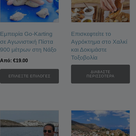
Εμπειρία Go-Karting
Επισκεφτείτε το
σε Αγωνιστική Πίστα
Αγρόκτημα στο Χαλκί
900 μέτρων στη Νάξο
και Δοκιμάστε
Τοξοβολία
Από:
€
19.00
ΔΙΑΒΆΣΤΕ
ΕΠΙΛΈΞΤΕ ΕΠΙΛΟΓΈΣ
ΠΕΡΙΣΣΌΤΕΡΑ