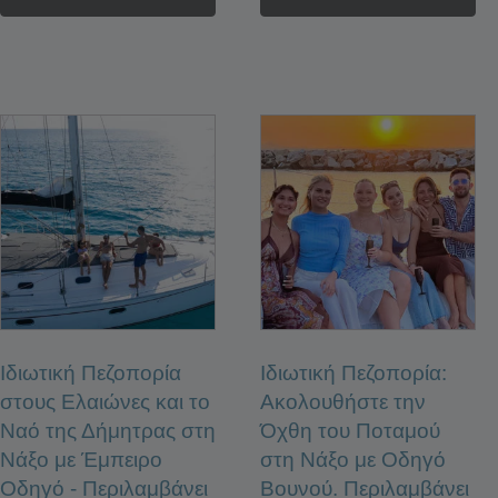
Ιδιωτική Πεζοπορία
Ιδιωτική Πεζοπορία:
στους Ελαιώνες και το
Ακολουθήστε την
Ναό της Δήμητρας στη
Όχθη του Ποταμού
Νάξο με Έμπειρο
στη Νάξο με Οδηγό
Οδηγό - Περιλαμβάνει
Βουνού. Περιλαμβάνει