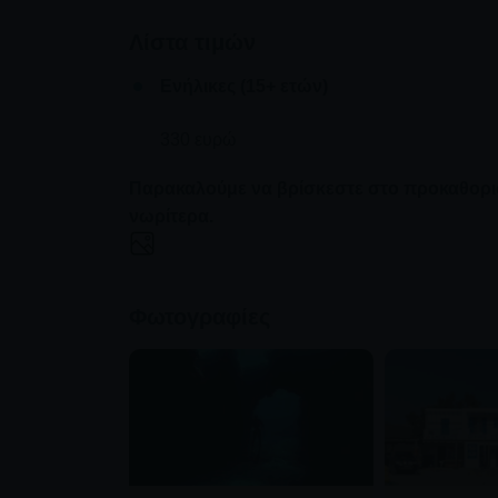
κατάδυσης.
Λίστα τιμών
Θα επεκτείνετε τις δεξιότητές σας στην ασφάλι
Ενήλικες (15+ ετών)
θα βελτιώσετε τις τεχνικές σας.
330 ευρώ
Μετά την ολοκλήρωση του μαθήματος SSI Freediv
κάνετε ελεύθερη κατάδυση με αυτοπεποίθηση πέ
Παρακαλούμε να βρίσκεστε στο προκαθορι
νωρίτερα.
Φωτογραφίες