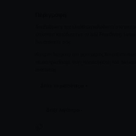
Περιγραφή
Αναβαθμίστε την ελεύθερη κατάδυση στο επόμε
ελεύθερη κατάδυση με το SSI Freediving Level
δυνατότητές σας.
Κατά τη διάρκεια του μαθήματος θα μάθετε πώς
επικεντρωθούμε στην προσαρμογή του σώματός
αναπνοής.
Δείτε περισσότερα +
Θα αποκτήσετε επιπλέον γνώσεις για το αντανα
Δείξε λιγότερο -
ενεργοποιούμε εμείς αυτά τα αντανακλαστικά γ
Θα εργαστούμε στο κράτημα της αναπνοής για
τεχνικές εξισορρόπησης και πώς να χρησιμοποι