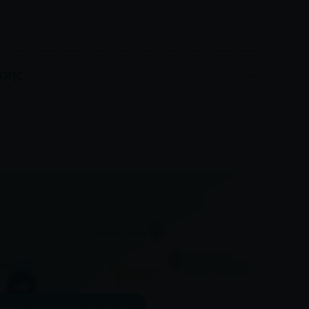
ωσης
ει προγραμματιστεί, χωρίς περαιτέρω ειδοποίηση.
ρώσεις νωρίτερα από 24 ώρες πριν την κατάδυση
ιτιολογούνται γραπτώς από ιατρική αρχή
είναι έγκυρος λόγος ακύρωσης. Ακολουθούνται οι
ρέπει να ακυρωθεί μια δραστηριότητα
ημέρωση, ισοδυναμεί με ακύρωση χωρίς
θεί λόγω κακών καιρικών συνθηκών, θα
κτική ημερομηνία. Εάν αυτό δεν είναι εφικτό για
ροφή χρημάτων