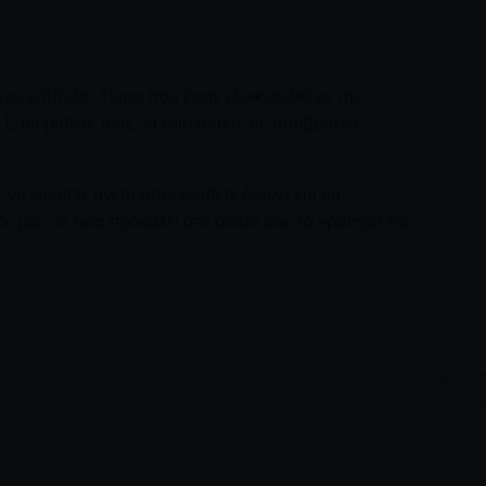
νο επίπεδο. Τώρα που έχετε εξοικειωθεί με την
 1, θα μάθετε πώς να ενισχύσετε τις υποβρύχιες
 να νιώθετε άνετα όταν νιώθετε άβολα και θα
 μας σε όσα προκαλεί στο σώμα σας το κράτημα της
κλαστικό της κατάδυσης των θηλαστικών και για το
ια να βουτήξουμε πιο βαθιά και για περισσότερο χρόνο.
 περισσότερο χρόνο, θα σας διδάξουμε προηγμένες
είτε την αλλαγή της άνωσης στη διάρκεια της