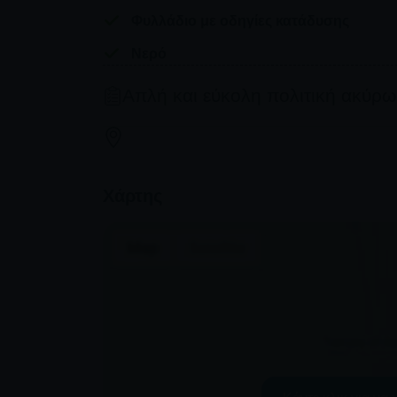
Φυλλάδιο με οδηγίες κατάδυσης
Νερό
Απλή και εύκολη πολιτική ακύρ
Όλες οι καταδύσεις θα ξεκινήσουν όπως έχ
Επιστροφή χρημάτων γίνεται μόνο για ακυ
για ιατρικούς λόγους
Χάρτης
Οι ακυρώσεις λόγω ασθένειας πρέπει να α
Ο βροχερός ή συννεφιασμένος καιρός δεν 
συστάσεις του λιμεναρχείου για το πότε π
Τυχόν μη εμφάνιση χωρίς προηγούμενη εν
προειδοποίηση
Σε περίπτωση που η κατάδυσή σας ακυρω
προσπαθήσουμε πρώτα να βρούμε μια εναλλα
οποιονδήποτε λόγο, θα έχετε 100% επιστ