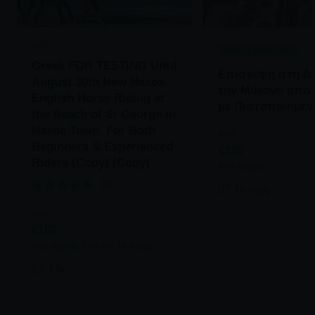
ΚΟΙΝΗ ΕΜΠΕΙΡΙΑ
Greek FOR TESTING Until
Επίσκεψη στη Δή
August 30th New Naxos
την Μύκονο από 
English Horse Riding at
με Πιστοποιημέν
the Beach of St George in
Naxos Town. For Both
Από
Beginners & Experienced
€195
Riders (Copy) (Copy)
Ανά άτομο
5/5
10 ώρες
Από
€100
Ανά ομάδα: έως και 10 άτομα
1 hr