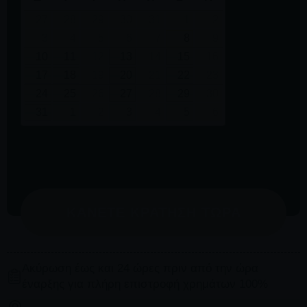
27
28
29
30
31
1
2
3
4
5
6
7
8
9
10
11
12
13
14
15
16
17
18
19
20
21
22
23
24
25
26
27
28
29
30
31
1
2
3
4
5
6
ΚΆΝΕΤΕ ΚΡΆΤΗΣΗ ΤΏΡΑ
Ακύρωση έως και 24 ώρες πριν από την ώρα
έναρξης για πλήρη επιστροφή χρημάτων 100%