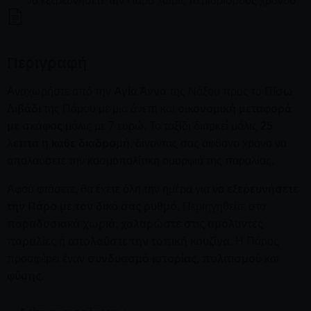
να εξερευνήσετε την Πάρο χωρίς περιορισμούς χρόνου
Περιγραφή
Αναχωρήστε από την
Αγία Άννα
της Νάξου προς το
Πίσω
Λιβάδι
της Πάρου με μια άνετη και
οικονομική μεταφορά
με σκάφος
μόλις με 7 ευρώ. Το ταξίδι διαρκεί μόλις
25
λεπτά η κάθε διαδρομή
, δίνοντάς σας άφθονο χρόνο να
απολαύσετε την κοσμοπολίτικη ομορφιά της παραλίας.
Αφού φτάσετε, θα έχετε όλη την ημέρα για να
εξερευνήσετε
την Πάρο με τον δικό σας ρυθμό
. Περιηγηθείτε στα
παραδοσιακά χωριά
,
χαλαρώστε στις αμόλυντες
παραλίες
ή
απολαύστε την τοπική κουζίνα
. Η Πάρος
προσφέρει έναν
συνδυασμό ιστορίας
,
πολιτισμού
και
φύσης
.